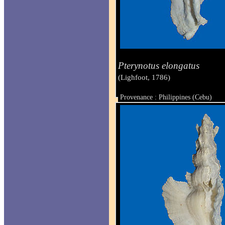
Pterynotus elongatus
(Lighfoot, 1786)
Provenance : Philippines (Cebu)
Taille : 76 mm