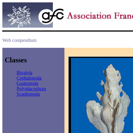
Web compendium
Classes
Bivalvia
Cephalopoda
Gastropoda
Polyplacophora
Scaphopoda