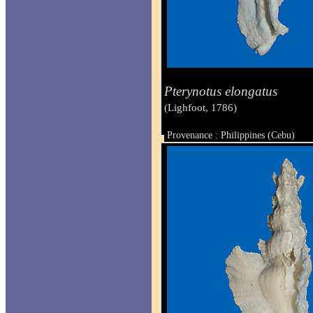
Pterynotus elongatus
(Lighfoot, 1786)
Provenance : Philippines (Cebu)
Taille : 76 mm