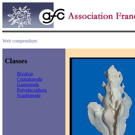
Web compendium
Classes
Bivalvia
Cephalopoda
Gastropoda
Polyplacophora
Scaphopoda