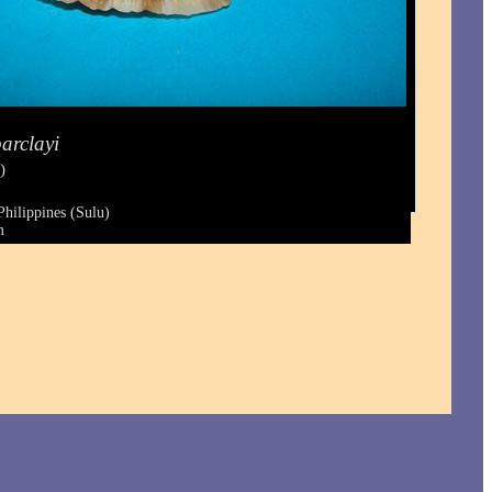
arclayi
)
Philippines (Sulu)
m