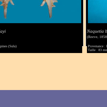
ayi
Naquetia b
(Reeve, 1858
ppines (Sulu)
Provenance : 
Taille : 83 m