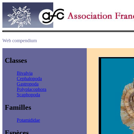
Web compendium
Classes
Bivalvia
Cephalopoda
Gastropoda
Polyplacophora
Scaphopoda
Familles
Potamididae
Espèces