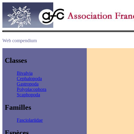
Web compendium
Classes
Bivalvia
Cephalopoda
Gastropoda
Polyplacophora
Scaphopoda
Familles
Fasciolariidae
Espèces