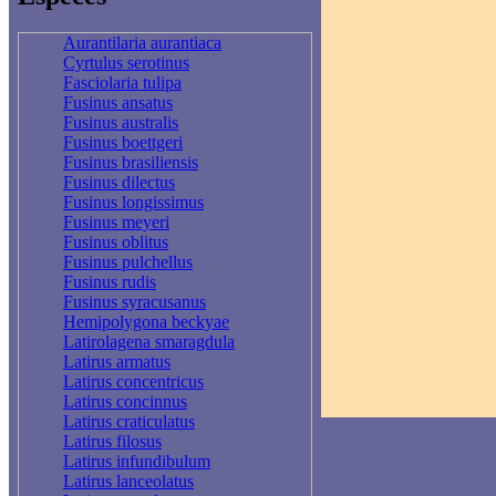
Aurantilaria aurantiaca
Cyrtulus serotinus
Fasciolaria tulipa
Fusinus ansatus
Fusinus australis
Fusinus boettgeri
Fusinus brasiliensis
Fusinus dilectus
Fusinus longissimus
Fusinus meyeri
Fusinus oblitus
Fusinus pulchellus
Fusinus rudis
Fusinus syracusanus
Hemipolygona beckyae
Latirolagena smaragdula
Latirus armatus
Latirus concentricus
Latirus concinnus
Latirus craticulatus
Latirus filosus
Latirus infundibulum
Latirus lanceolatus