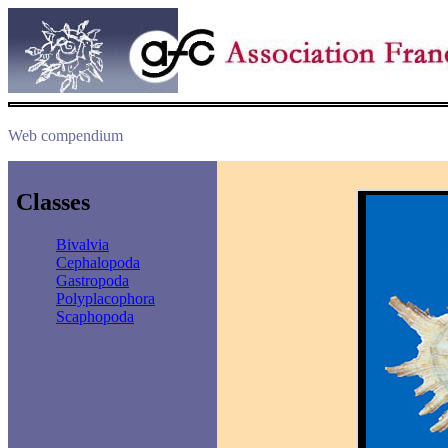
Web compendium
Classes
Bivalvia
Cephalopoda
Gastropoda
Polyplacophora
Scaphopoda