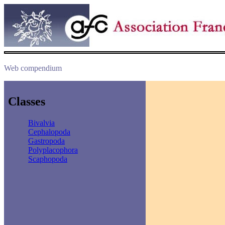
Web compendium
Classes
Bivalvia
Cephalopoda
Gastropoda
Polyplacophora
Scaphopoda