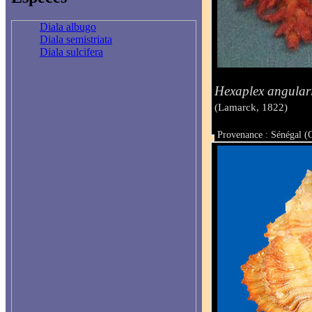
Diala albugo
Diala semistriata
Diala sulcifera
Hexaplex angular
(Lamarck, 1822)
Provenance : Sénégal (
Taille : 49.9 mm