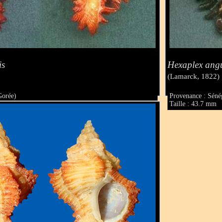
is
Hexaplex angu
(Lamarck, 1822)
Gorée)
Provenance : Séné
Taille : 43.7 mm