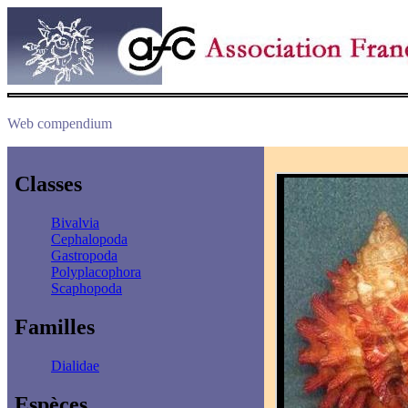
Web compendium
Classes
Bivalvia
Cephalopoda
Gastropoda
Polyplacophora
Scaphopoda
Familles
Dialidae
Espèces