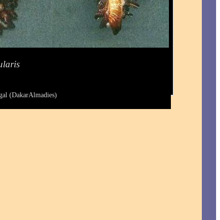
laris
gal (DakarAlmadies)