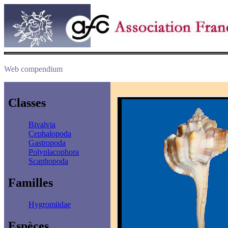
Web compendium
Classes
Bivalvia
Cephalopoda
Gastropoda
Polyplacophora
Scaphopoda
Familles
Hygromiidae
Espèces