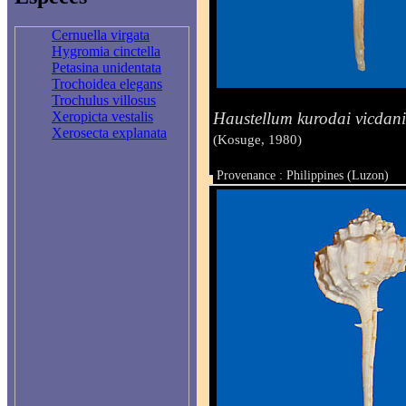
Cernuella virgata
Hygromia cinctella
Petasina unidentata
Trochoidea elegans
Trochulus villosus
Haustellum kurodai vicdan
Xeropicta vestalis
Xerosecta explanata
(Kosuge, 1980)
Provenance : Philippines (Luzon)
Taille : 71.8 mm