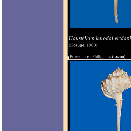
Haustellum kurodai vicdan
(Kosuge, 1980)
Provenance : Philippines (Luzon)
Taille : 71.8 mm