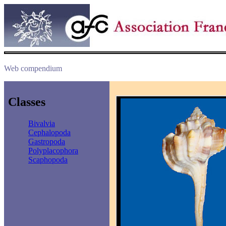
Web compendium
Classes
Bivalvia
Cephalopoda
Gastropoda
Polyplacophora
Scaphopoda