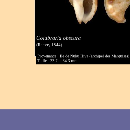
Colubraria obscura
(Reeve, 1844)
Provenance : Ile de Nuku Hiva (archipel des Marquises)
Taille : 33.7 et 34.3 mm