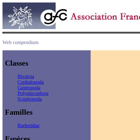
Web compendium
Classes
Bivalvia
Cephalopoda
Gastropoda
Polyplacophora
Scaphopoda
Familles
Barleeiidae
Espèces