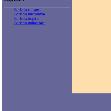
Barleeia calcarea
Barleeia microthyra
Barleeia tropica
Barleeia unifasciata