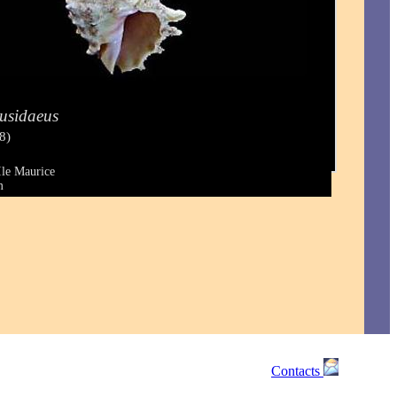
usidaeus
8)
Ile Maurice
m
Contacts