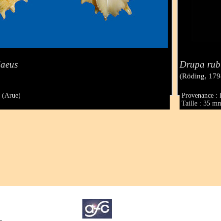
daeus
Drupa rub
(Röding, 179
i (Arue)
Provenance : 
Taille : 35 m
.