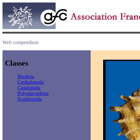
Web compendium
Classes
Bivalvia
Cephalopoda
Gastropoda
Polyplacophora
Scaphopoda