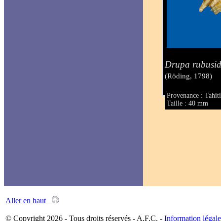
Drupa rubusi
(Röding, 1798)
Provenance : Tahit
Taille : 40 mm
Aller en haut
© Copyright 2026 - Tous droits réservés - A.F.C. -
Information légale