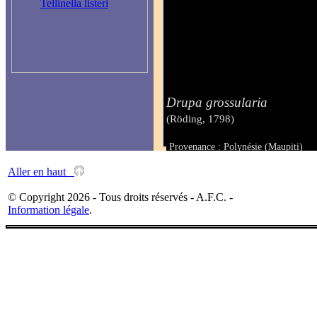
Tellinella listeri
Drupa grossularia
(Röding, 1798)
Provenance : Polynésie (Maupiti)
Taille : 21,2 mm
Aller en haut
© Copyright 2026 - Tous droits réservés - A.F.C. -
Information légale
.