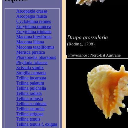
Arcopagia crassa
Arcopagia fausta
Cyclotellina remies
Eurytellina punicea
Eurytellina trinitatis
Drupa grossularia
Macoma brevifrons
Macoma liliana
(Röding, 1798)
Macoma tageliformis
Merisca piratica
Provenance : Nord-Est Australie
Pharaonella pharaonis
Taille : 28 mm
Phylloda foliacea
Scissula sandix
Strigilla carnaria
Tellina incarnata
Tellina palatum
Tellina pulchella
Tellina radiata
Tellina robusta
Tellina scobinata
Tellina staurella
Tellina strigosa
Tellina tenuis
Tellina tenuis f. exigua