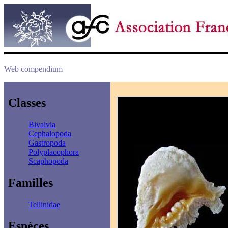
Web compendium
Classes
Bivalvia
Cephalopoda
Gastropoda
Polyplacophora
Scaphopoda
Familles
Tellinidae
Espèces