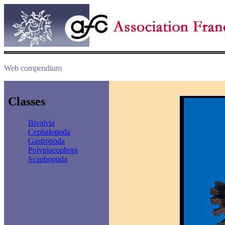
Web compendium
Classes
Bivalvia
Cephalopoda
Gastropoda
Polyplacophora
Scaphopoda