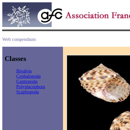
Web compendium
Classes
Bivalvia
Cephalopoda
Gastropoda
Polyplacophora
Scaphopoda