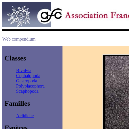
Web compendium
Classes
Bivalvia
Cephalopoda
Gastropoda
Polyplacophora
Scaphopoda
Familles
Aclididae
Espèces