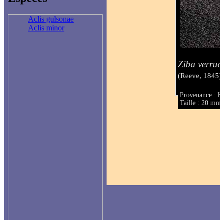
Aclis gulsonae
Aclis minor
Ziba verru
(Reeve, 1845
Provenance : K
Taille : 20 m