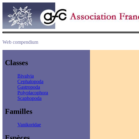
Web compendium
Classes
Bivalvia
Cephalopoda
Gastropoda
Polyplacophora
Scaphopoda
Familles
Vanikoridae
Espèces