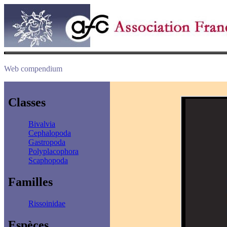
Web compendium
Classes
Bivalvia
Cephalopoda
Gastropoda
Polyplacophora
Scaphopoda
Familles
Rissoinidae
Espèces