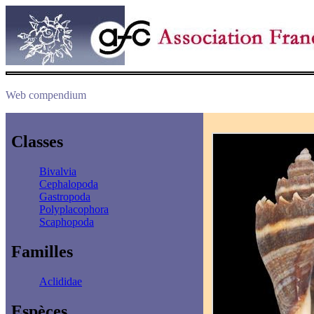
Web compendium
Classes
Bivalvia
Cephalopoda
Gastropoda
Polyplacophora
Scaphopoda
Familles
Aclididae
Espèces