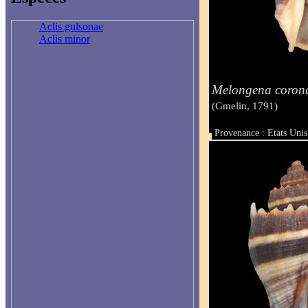
Aclis gulsonae
Aclis minor
Melongena coron
(Gmelin, 1791)
Provenance : Etats Uni
Taille : 59 mm