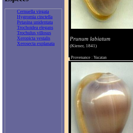
Cernuella virgata
Hygromia cinctella
Petasina unidentata
Trochoidea elegans
Trochulus villosus
Prunum labiatum
Xeropicta vestalis
Xerosecta explanata
(Kiener, 1841)
Provenance : Yucatan
Taille : 28.3 mm