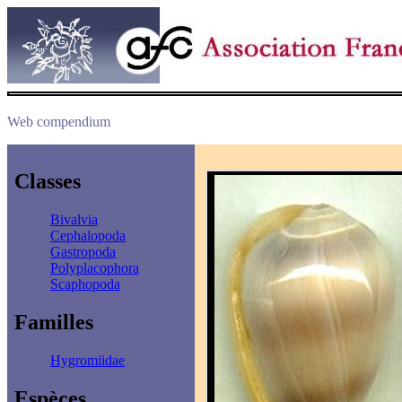
Web compendium
Classes
Bivalvia
Cephalopoda
Gastropoda
Polyplacophora
Scaphopoda
Familles
Hygromiidae
Espèces