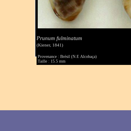
Prunum fulminatum
(Kiener, 1841)
Provenance : Brésil (N.E Alcobaça)
Taille : 15.5 mm