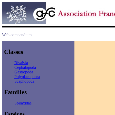
Web compendium
Classes
Bivalvia
Cephalopoda
Gastropoda
Polyplacophora
Scaphopoda
Familles
Spiraxidae
Espèces