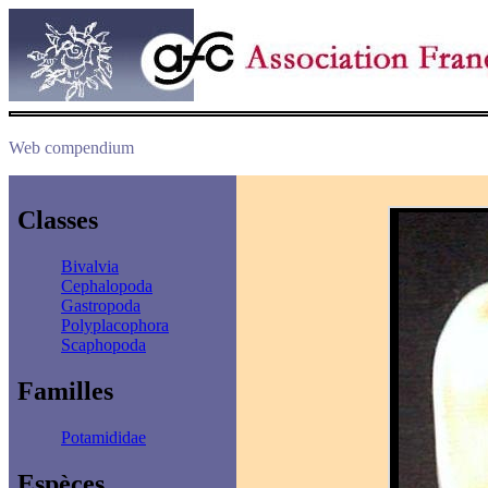
Web compendium
Classes
Bivalvia
Cephalopoda
Gastropoda
Polyplacophora
Scaphopoda
Familles
Potamididae
Espèces