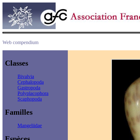
Web compendium
Classes
Bivalvia
Cephalopoda
Gastropoda
Polyplacophora
Scaphopoda
Familles
Mangeliidae
Espèces