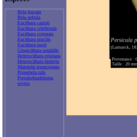
Bela fuscata
Bela nebula
Eucithara cazioti
Eucithara celebensis
Eucithara coronata
Persicula p
Eucithara gracilis
Eucithara isseli
(Lamarck, 18
Gingicithara notabilis
Heterocithara erismata
Provenance : 
Heterocithara himerta
Taille : 20 m
Mangelia tenuicostata
Propebela rufa
Pseudorhaphitoma
severa