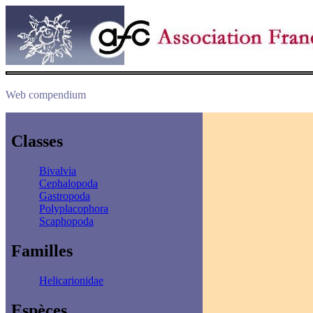
Web compendium
Classes
Bivalvia
Cephalopoda
Gastropoda
Polyplacophora
Scaphopoda
Familles
Helicarionidae
Espèces