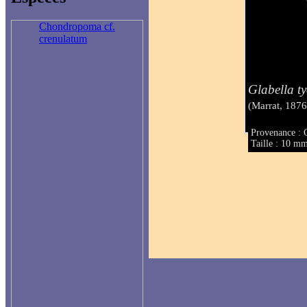
Chondropoma cf.
crenulatum
Glabella t
(Marrat, 1876
Provenance : 
Taille : 10 m