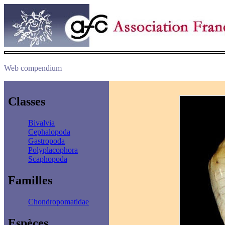
Web compendium
Classes
Bivalvia
Cephalopoda
Gastropoda
Polyplacophora
Scaphopoda
Familles
Chondropomatidae
Espèces