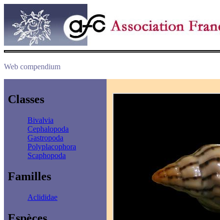
Web compendium
Classes
Bivalvia
Cephalopoda
Gastropoda
Polyplacophora
Scaphopoda
Familles
Aclididae
Espèces