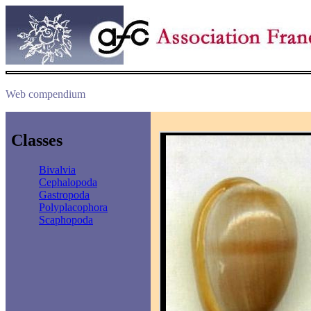
Web compendium
Classes
Bivalvia
Cephalopoda
Gastropoda
Polyplacophora
Scaphopoda