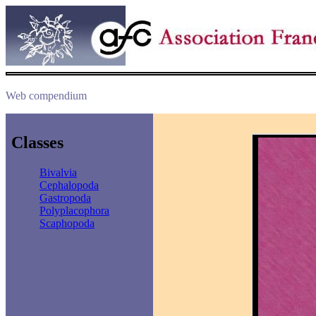
Web compendium
Classes
Bivalvia
Cephalopoda
Gastropoda
Polyplacophora
Scaphopoda