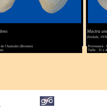
dens
Mactra an
(Iredale, 193
 de l'Australie (Broome)
Provenance : 
 mm
Taille : 31 x
.