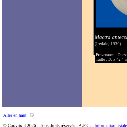
Mactra antece
(Iredale, 1930)
Provenance : Ouest
Taille : 30 x 42.4
Aller en haut
© Copyright 2026 - Tous droits réservés - A.F.C. -
Information légale