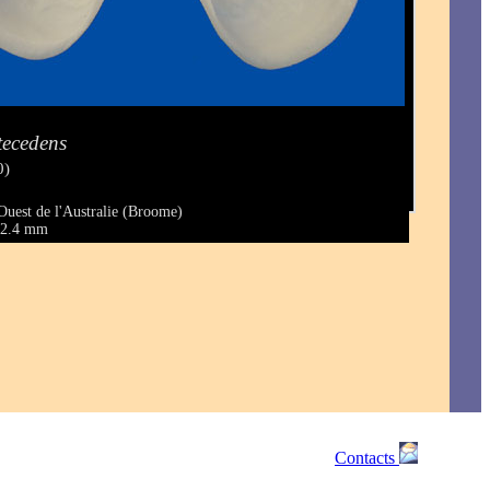
tecedens
0)
Ouest de l'Australie (Broome)
 42.4 mm
Contacts