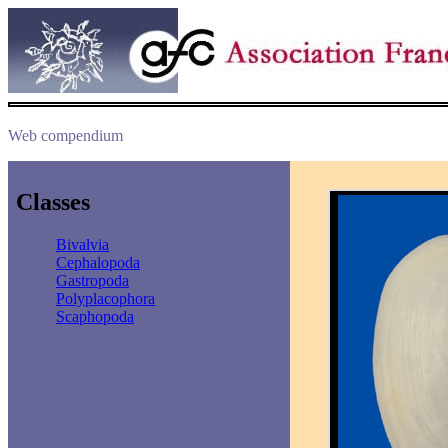
Web compendium
Classes
Bivalvia
Cephalopoda
Gastropoda
Polyplacophora
Scaphopoda