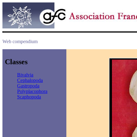
Web compendium
Classes
Bivalvia
Cephalopoda
Gastropoda
Polyplacophora
Scaphopoda