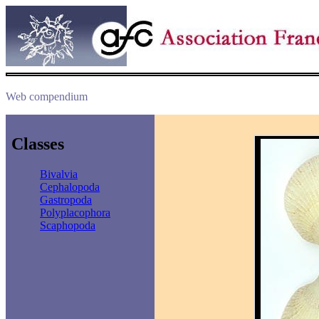
Web compendium
Classes
Bivalvia
Cephalopoda
Gastropoda
Polyplacophora
Scaphopoda