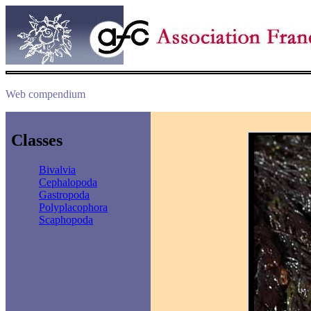
Web compendium
Classes
Bivalvia
Cephalopoda
Gastropoda
Polyplacophora
Scaphopoda