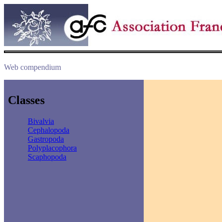
Web compendium
Classes
Bivalvia
Cephalopoda
Gastropoda
Polyplacophora
Scaphopoda