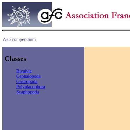
Web compendium
Classes
Bivalvia
Cephalopoda
Gastropoda
Polyplacophora
Scaphopoda