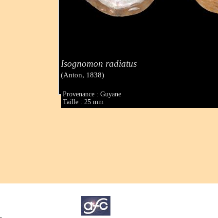
Isognomon radiatus
(Anton, 1838)
Provenance : Guyane
Taille : 25 mm
.