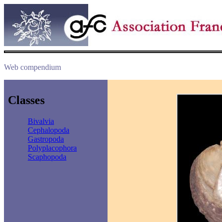
Web compendium
Classes
Bivalvia
Cephalopoda
Gastropoda
Polyplacophora
Scaphopoda