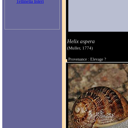
Tellinella listeri
Helix aspera
(Muller, 1774)
Provenance : Elevage ?
Taille : sdextre32.5 mm senestre29