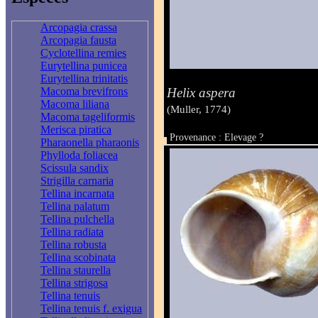
Arcopagia crassa
Arcopagia fausta
Cyclotellina remies
Eurytellina punicea
Eurytellina trinitatis
Helix aspera
Macoma brevifrons
Macoma liliana
(Muller, 1774)
Macoma tageliformis
Merisca piratica
Provenance : Elevage ?
Pharaonella pharaonis
Taille : sdextre32.5 mm senestre29
Phylloda foliacea
Scissula sandix
Strigilla carnaria
Tellina incarnata
Tellina palatum
Tellina pulchella
Tellina radiata
Tellina robusta
Tellina scobinata
Tellina staurella
Tellina strigosa
Tellina tenuis
Tellina tenuis f. exigua