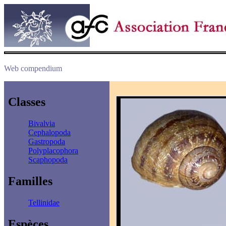
Web compendium
Classes
Bivalvia
Cephalopoda
Gastropoda
Polyplacophora
Scaphopoda
Familles
Tellinidae
Espèces