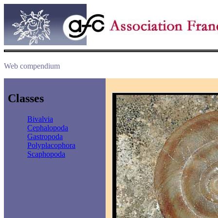
Web compendium
Classes
Bivalvia
Cephalopoda
Gastropoda
Polyplacophora
Scaphopoda