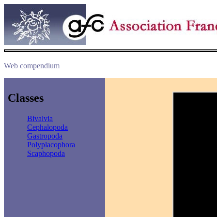
Web compendium
Classes
Bivalvia
Cephalopoda
Gastropoda
Polyplacophora
Scaphopoda