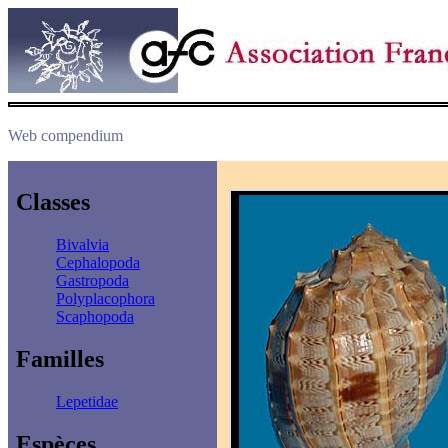
Web compendium
Classes
Bivalvia
Cephalopoda
Gastropoda
Polyplacophora
Scaphopoda
Familles
Lepetidae
Espèces