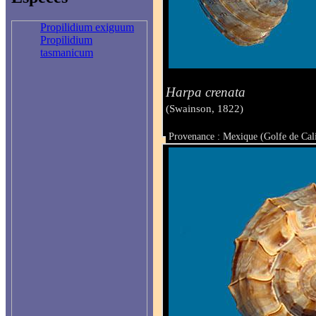
Propilidium exiguum
Propilidium
tasmanicum
Harpa crenata
(Swainson, 1822)
Provenance : Mexique (Golfe de Cal
Taille : 72 mm