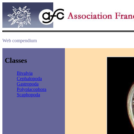
Web compendium
Classes
Bivalvia
Cephalopoda
Gastropoda
Polyplacophora
Scaphopoda