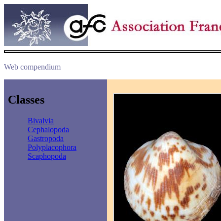
Web compendium
Classes
Bivalvia
Cephalopoda
Gastropoda
Polyplacophora
Scaphopoda