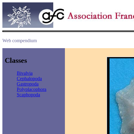
Web compendium
Classes
Bivalvia
Cephalopoda
Gastropoda
Polyplacophora
Scaphopoda