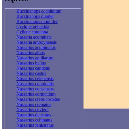
Buccinanops cochlidium
Buccinanops duartei
Buccinanops monilifer
Cyclope pellucida
Cyllene concinna
Nassaria acuminata
Nassaria amboynensis
Nassarius acuminatus
Nassarius albus
Nassarius antillarum
Nassarius bellus
Nassarius candens
Nassarius castus
Nassarius celebensis
Nassarius conoidalis
Nassarius consensus
Nassarius corniculum
Nassarius crebricostatus
Nassarius crematus
Nassarius cuvierii
Nassarius delicatus
Nassarius echinatus
Nassarius fenistratus