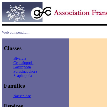
Web compendium
Classes
Bivalvia
Cephalopoda
Gastropoda
Polyplacophora
Scaphopoda
Familles
Nassariidae
Espèces