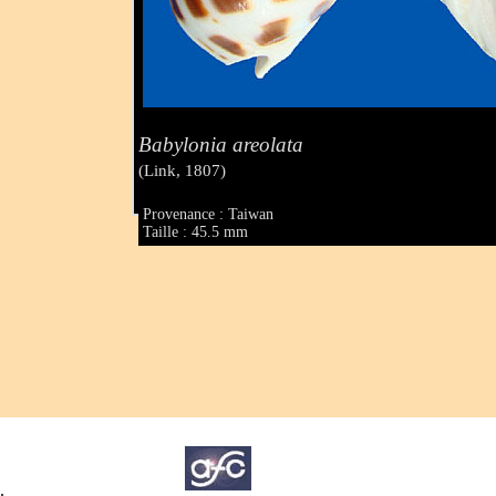
Babylonia areolata
(Link, 1807)
Provenance : Taiwan
Taille : 45.5 mm
.