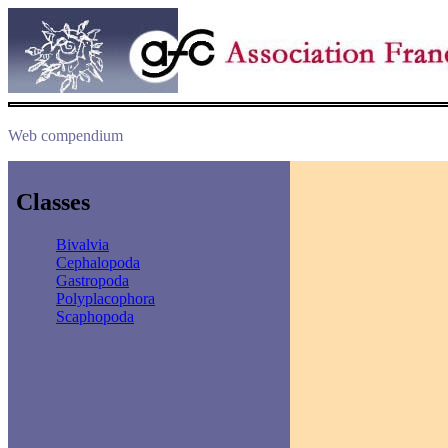
Web compendium
Classes
Bivalvia
Cephalopoda
Gastropoda
Polyplacophora
Scaphopoda