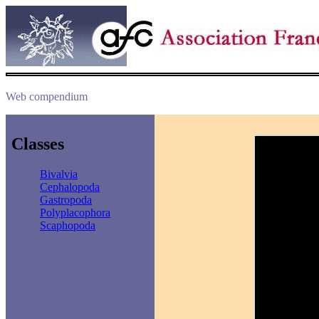
Web compendium
Classes
Bivalvia
Cephalopoda
Gastropoda
Polyplacophora
Scaphopoda