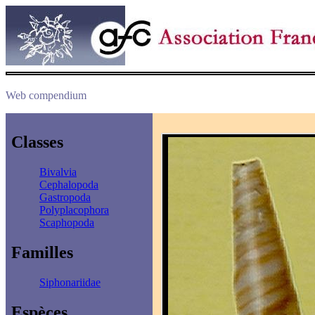
Web compendium
Classes
Bivalvia
Cephalopoda
Gastropoda
Polyplacophora
Scaphopoda
Familles
Siphonariidae
Espèces