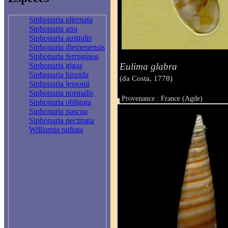
Siphonaria alternata
Siphonaria atra
Siphonaria australis
Siphonaria diemenensis
Siphonaria ferruginea
Eulima glabra
Siphonaria gigas
Siphonaria hispida
(da Costa, 1778)
Siphonaria lessonii
Siphonaria normalis
Provenance : France (Agde)
Siphonaria obligata
Taille : 5,5 mm
Siphonaria pascua
Siphonaria pectinata
Williamia radiata