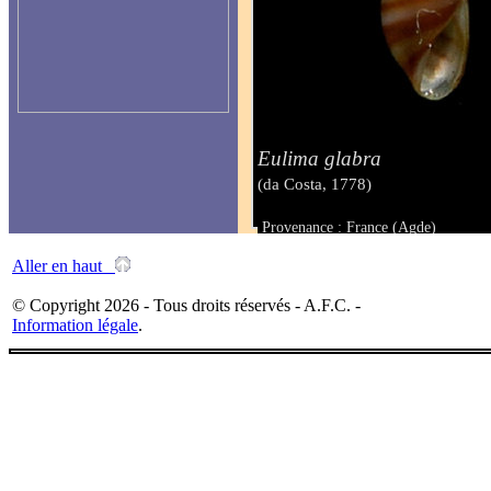
Eulima glabra
(da Costa, 1778)
Provenance : France (Agde)
Taille : 8,5 mm
Aller en haut
© Copyright 2026 - Tous droits réservés - A.F.C. -
Information légale
.