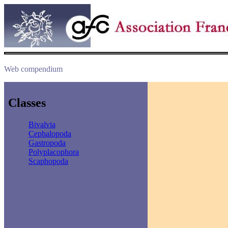
Web compendium
Classes
Bivalvia
Cephalopoda
Gastropoda
Polyplacophora
Scaphopoda