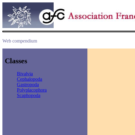
Web compendium
Classes
Bivalvia
Cephalopoda
Gastropoda
Polyplacophora
Scaphopoda