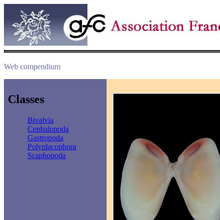
Web compendium
Classes
Bivalvia
Cephalopoda
Gastropoda
Polyplacophora
Scaphopoda