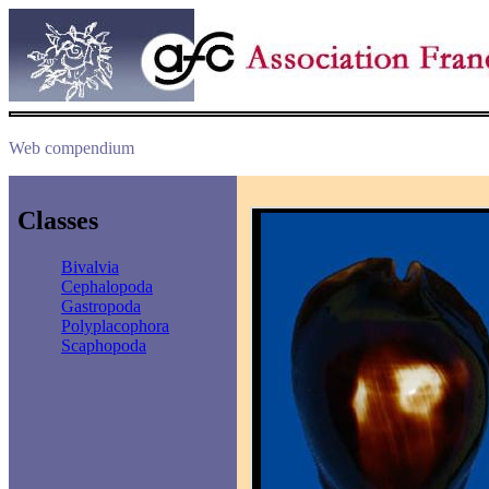
Web compendium
Classes
Bivalvia
Cephalopoda
Gastropoda
Polyplacophora
Scaphopoda