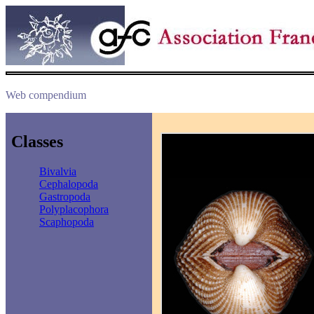
Web compendium
Classes
Bivalvia
Cephalopoda
Gastropoda
Polyplacophora
Scaphopoda